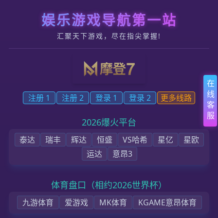
跳转到内容
摩登7 - 会员注册中心 | 平台与你共享未来
首页
关于公司
公司动态
产品中心
沟通我们