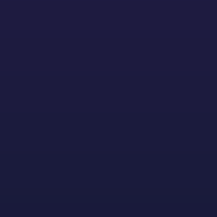
自然语言处理